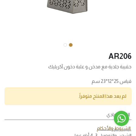
AR206
حقيبة جلدية مع مدخن و علبة دخون آكريليك
قياس 25*12*23 سم
لم يعد هذا المنتج متوفراً.
اللون
:
رمادي
الشروط والأحكام
الشحن والتوصيل 3-4 أيام عمل