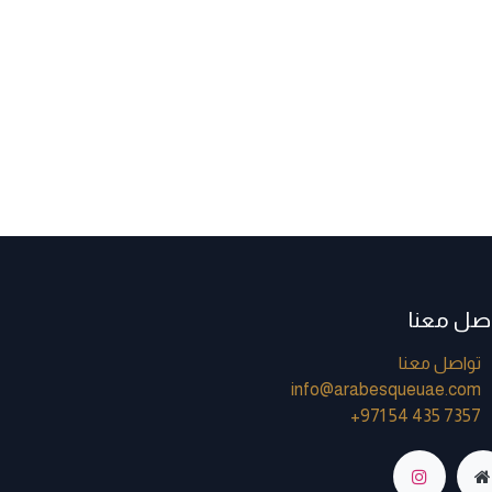
اصل معنا
تواصل معنا
info@arabesqueuae.com
+971 54 435 7357