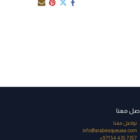
اصل معنا
تواصل معنا
info@arabesqueuae.com
+971 54 435 7357